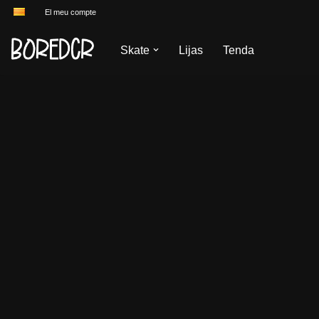
El meu compte
Vés
Skate
Lijas
Tenda
al
contingut