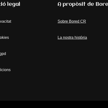
ió legal
A propòsit de Bor
ivacitat
Sobre Bored CR
ookies
La nostra història
rgpd
icions