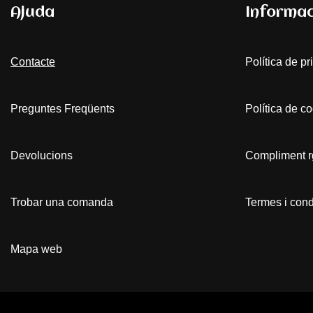
Ajuda
Informac
Contacte
Política de pr
Preguntes Freqüents
Política de c
Devolucions
Compliment 
Trobar una comanda
Termes i cond
Mapa web
Neve
s Funciona amb
WordPress