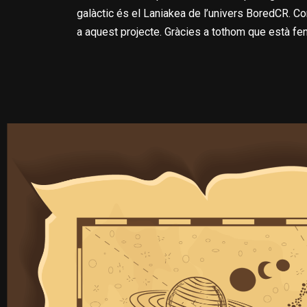
galàctic és el
Laniakea
de l’univers
BoredCR
. C
a aquest projecte. Gràcies a tothom que està fen