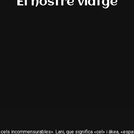
El nostre viatge
 «cels incommensurables».
Lani
, que significa «cel» i
âkea
, «espa