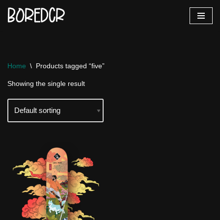
Skip
to
content
Home
\
Products tagged “five”
Showing the single result