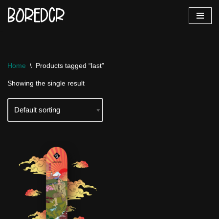
Skip
to
content
Home
\
Products tagged “last”
Showing the single result