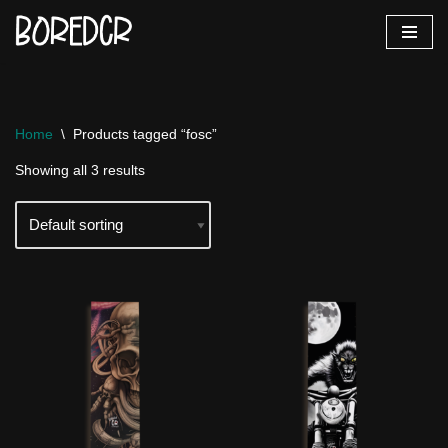
Vés
al
contingut
Home
\
Products tagged “fosc”
Showing all 3 results