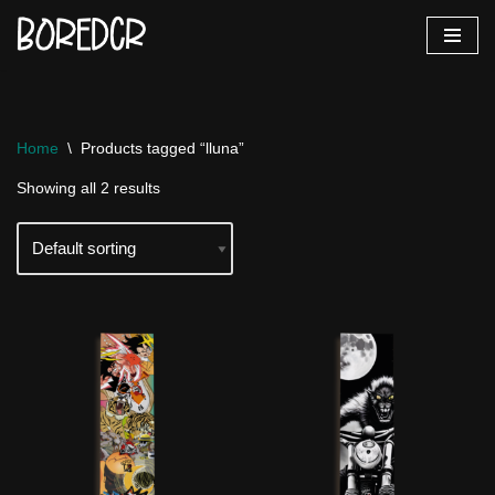
Vés
al
contingut
Home
\
Products tagged “lluna”
Showing all 2 results