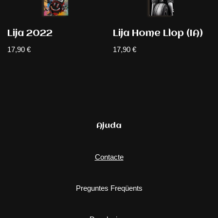
Lija 2022
Lija Home Llop (IA)
17,90
€
17,90
€
Ajuda
Contacte
Preguntes Freqüents