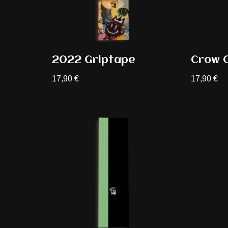
2022 Griptape
Crow G
17,90
€
17,90
€