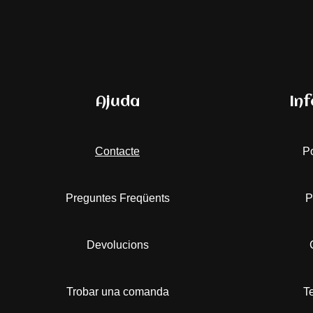
Ajuda
Inf
Contacte
Po
Preguntes Freqüents
P
Devolucions
Trobar una comanda
T