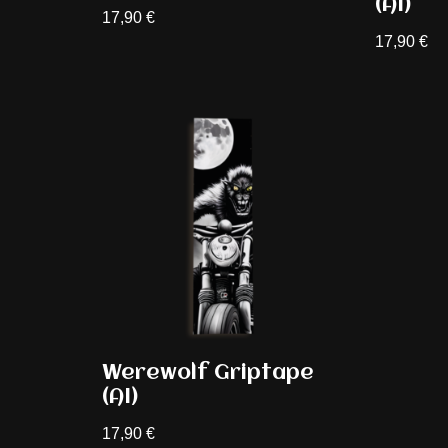
(AI)
17,90
€
17,90
€
Werewolf Griptape
(AI)
17,90
€