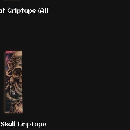
at Griptape (AI)
Skull Griptape