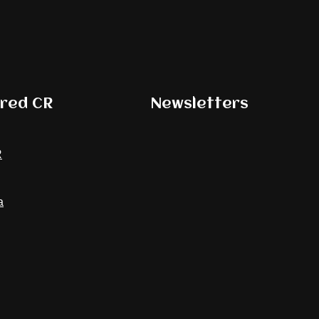
ored CR
Newsletters
R
a