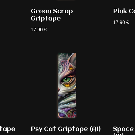
Green Scrap
Pink C
Griptape
17,90
€
17,90
€
ptape
Psy Cat Griptape (AI)
Space 