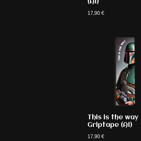
(AI)
17,90
€
This is the way
Griptape (AI)
17,90
€