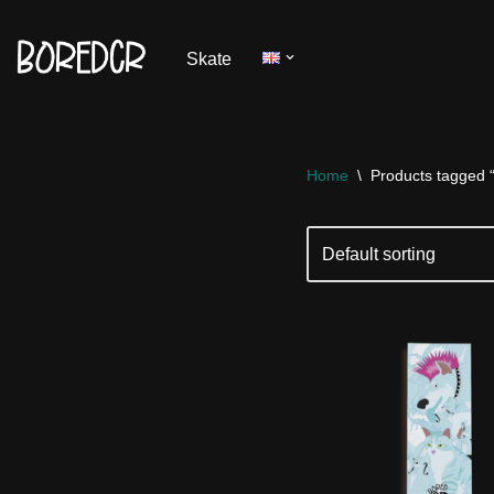
Skate
Skip
to
content
Home
\
Products tagged “