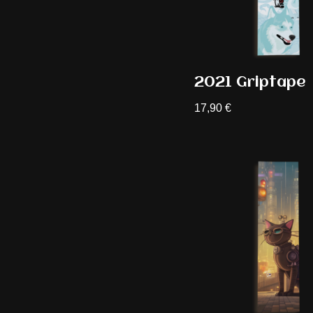
2021 Griptape
17,90
€