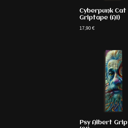
Cyberpunk Cat
Griptape (AI)
17,90
€
Psy Albert Gri