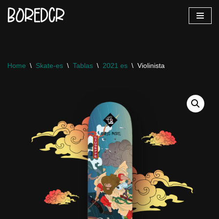
Saltar
al
contenido
Home
\
Skate-es
\
Tablas
\
2021 es
\
Violinista