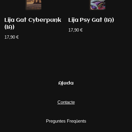
Lija Gat Cyberpunk
Lija Psy Gat (IA)
(IA)
17,90
€
17,90
€
Ajuda
Contacte
Preguntes Freqüents