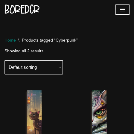
Vés
al
contingut
Home
\
Products tagged “Cyberpunk”
Showing all 2 results